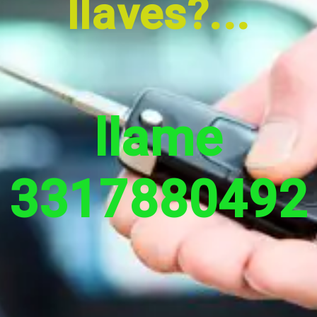
llaves?...
llame
3317880492